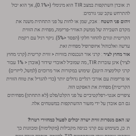
ת: אובדן השתקפות במצב TIR הוא מינימלי (<0.1%), אך הוא יכול
להתרחש עקב שני גורמים:
זיהום פני השטח
: אבק, שמן או לחות על פני התחתית משנה את
מקדם השבירה של ממשק האוויר-פריזמה, מפחית את הזווית
הקריטית וגורם להחזר חלקי (הפסד <5%). ניקוי רגיל עם רקמת
מפצל קרני לייזר מקטב
מנסרות פנטה
עדשה ואלכוהול איזופרופיל מפחית זאת.
אור מחוץ לציר
: קרני אור הנכנסות בזוויות < זווית קריטית (קרני מחוץ
לציר) אינן עוברות TIR, מה שמוביל לאובדי שידור (אובדן < 1% עבור
קרני קולימציה היטב). שימוש במקורות אור מרוכזים (למשל, לייזרים)
או פריזמות עם אורכי רגליים גדולים יותר (כדי להגדיל את טווח הזווית
הקריטית) מפחית את האפקט הזה.
ציפויים אנטי-רפלקטיביים על פני הקלט/פלט (לא התחתון) מפחיתים
גם הם אובדן על ידי מזעור ההשתקפות במשטחים אלה.
ש: האם מנסרות זווית ישרה יכולים לפעול כמחזירי רטרו?
ת: כן, בשימוש עם קרני כניסה מקבילות (מקולימות) ומכוונות כך
מנסרות יונה
מוטות הומוגניים