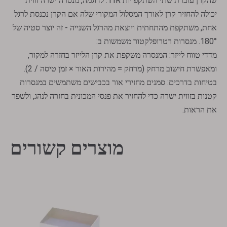
שהקרן עוברת שתי השתקפויות TIR. לדוגמה, מנסרה ישרה זווית
יכולה להחזיר קרן לאורך המסלול המקורי שלה אם הקרן נכנסת לרגל
אחת, משתקפת מהתחתית ויוצאת מהרגל השנייה - זה יוצר סטיה של
180°. מנסרות רטרופלקטור משמשות ב:
מדדי טווח לייזר: המנסרה משקפת את קרן הלייזר בחזרה למקור,
ומאפשרת חישוב מרחק (מרחק = מהירות האור × זמן טיסה / 2).
בטיחות בדרכים: סמנים מחזירי אור בכבישים משתמשים במנסרות
קטנות בזווית ישרה כדי להחזיר את פנסי המכונית בחזרה לנהג, ולשפר
את הראות.
רטרופלקטורים קוביים פינתיים
פיזור פריזמות
מוצרים קשורים