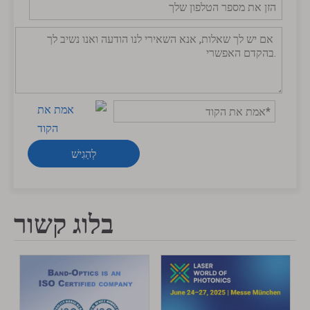
לְהַגִישׁ
בלוג קשור