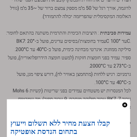
לדוגמה, אורך רגל של 50 מ'מ מספק צמצם ברור של ~35 מ'מ (גודל
האלומה המקסימלית שהפריזמה יכולה להתמודד).
עמידות סביבתית
: היציבות הכימית והתרמית משתנה בהתאם לחומר:
BK7: עמיד בחומצות/בסיסים עדינים, פועל ב-20°C עד 100°C.
סיליקה ממוזגת: אינרטי מבחינה כימית, פועל ב-40°C עד 200°C.
ספיר: עמיד בפני חומצות חזקות (למעט חומצה הידרופלואורית), פועל
ב-273°C עד 2000°C.
גרמניום: רגיש ללחות (מתחמצן באוויר לח), דורש ציפוי מגן, פועל
ב-40°C עד 100°C.
לכל המנסרות יש משטחים עמידים בפני שריטות (קשיות Mohs 6
עבור BK7, 7 עבור סיליקה מותכת, 9 עבור ספיר), מה שמבטיח
עמידות בשימוש תכוף.
יישומים