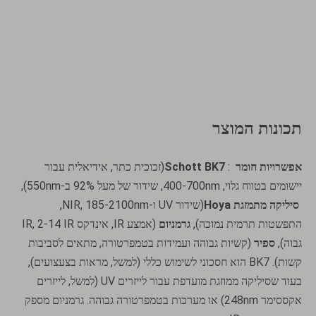
תכונות המוצר
אפשרויות חומר
:
Schott BK7
(זכוכית כתר, אידיאלית עבור
יישומים בטווח גלוי, 400-700nm, שידור של מעל 92% ב-550nm),
Hoya סיליקה מתמזגת
(שידור UV ו-NIR, 185-2100nm,
התפשטות תרמית נמוכה),
גרמניום
(אמצע IR, אינדקס IR, 2-14 IR
גבוה),
ספיר
(קשיות גבוהה ועמידות בטמפרטורה, מתאים לסביבות
קשות). BK7 הוא חסכוני לשימוש כללי (למשל, מראות בצעצועים),
בעוד שסיליקה ממוזגת מועדפת עבור לייזרים UV (למשל, לייזרים
אקססימר 248nm) או מערכות בטמפרטורה גבוהה. גרמניום מספק