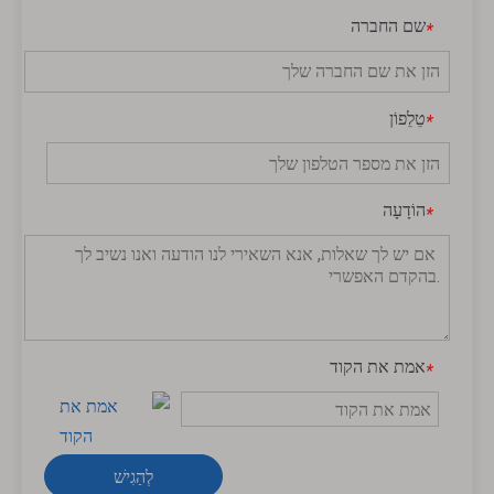
שם החברה
*
טֵלֵפוֹן
*
הוֹדָעָה
*
אמת את הקוד
*
לְהַגִישׁ