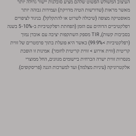
העיצוב המשולש הפשוט שלהם מציע סובלנות יישור גדולה יותר
מאשר מראות (שדורשות הטיה מדויקת) ועמידות גבוהה יותר
מאופטיקה מצופה (שיכולה לשרוט או להתקלקל). בניגוד לציפויים
רפלקטיביים הדוהים עם הזמן (הפחתת רפלקטיביות ב-5-10% בשנה
בסביבות קשות), TIR מספק השתקפות יציבה עם אובדן נמוך
(רפלקטיביות >99.9%) כאשר היא פועלת בתוך פרמטרים של זווית
קריטית (זווית אירוע > זווית קריטית לחומר). אמינות זו הופכת
מנסרות זווית ישרה הכרחית ביישומים מגוונים, החל ממוצרי
אלקטרוניקה (עיניות מצלמה) ועד למערכות הגנה (פריסקופים).