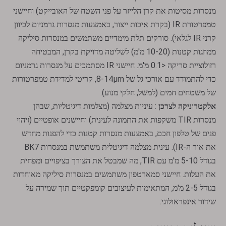
מנסרות מסיטות את קרן הלייזר על פני השטח של האובייקט) וחיישני
טמפרטורת IR (בקרת איכות ייצור, באמצעות מנסרות גרמניום לכיוון
קרני IR לגלאי). סורקים תלת מימדיים משתמשים במנסרות סיליקה
ממוזגות קטנות (10-20 מ'מ) לשליטה מדויקת בקרן, המבטיחה
רזולוציית סריקה <0.1 מ'מ. חיישני IR מסתמכים על מנסרות גרמניום
כדי להתמודד עם אורכי גל של 8-14μm, קריטי למדידת טמפרטורות
של משטחים חמים (למשל, חלקי מנוע).
אלקטרוניקה לצרכן
: עיניות מצלמה (מצלמות דיגיטליות, שבהן
מנסרות TIR משקפות את התמונה לעינית) וחיישנים אופטיים (זיהוי
פנים של טלפון חכם, באמצעות מנסרות קטנות כדי להפנות מחדש
את אור ה-IR). עינית מצלמה דיגיטלית משתמשת במנסרות BK7
בגודל 5-10 מ'מ עם TIR, מה שמבטל את הצורך בציפויים ומפחית
את העלות. חיישני סמארטפון משתמשים במנסרות סיליקה מאוחדות
בגודל 2-5 מ'מ, המתאימות לעיצובים קומפקטיים תוך שמירה על
שידור אינפראולוגי.
מנסרות גג
פריזמות טריז