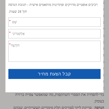
פריזמות אלה נמצאות בכל מקום ב:
טכנולוגיית לייזר
: היגוי קרן בריתוך בלייזר (חיבור רכיבי רכב, כאשר
הסטייה של 90° מכוונת את הלייזר לאזורים שקשה להגיע אליהם),
ניתוח (לייזרים אופטלמיים, שבהם מנסרות TIR מסיטות את הקרן
לעין ללא פירוק הציפוי), ומערכות הנחייה (לייזרי טילים, שבהם
מנסרות Sapphireforces גבוהות). בריתוך לייזר, מנסרות שיקוף עם
ציפויים בעלי סף נזק גבוה מתמודדות עם עוצמת לייזר של 100W+,
ומבטיחות סטייה עקבית.
הגנה וחלל
: פריסקופים (פריסקופים של צוללות או טנקים, שבהם
מנסרות מרובות בזווית ישרה מסיטות את האור אל הצופה), מדדי
טווח (מדדי טווח לייזר צבאיים, באמצעות מנסרות TIR להחזרה
נמוכה), ומצלמות אבטחה (מצלמות חיצוניות, שבהן מנסרות ספיר
עמידות בפני מזג אוויר שומרות על ביצועים בגשם/שלג). פריסקופים
צוללים משתמשים במנסרות BK7 בגודל 100-200 מ'מ עם ציפוי AR
כדי להפחית את הפסדי השתקפות, מה שמאפשר צפייה ברורה
בעומק.
הנדסה
: סריקת לייזר (סורקים תלת מימדיים תעשייתיים, שבהם