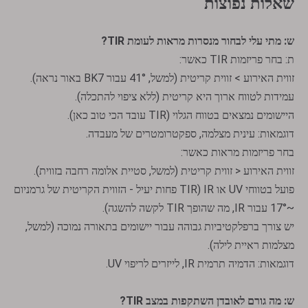
שאלות נפוצות
ש: מתי עלי לבחור מנסרות מראות לעומת TIR?
ת: בחר פריזמות TIR כאשר:
זווית האירוע > זווית קריטית (למשל, 41° עבור BK7 באור נראה).
עמידות לטווח ארוך היא קריטית (ללא ציפוי להתכלה).
היישומים נמצאים בטווח הגלוי (TIR עובד הכי טוב כאן).
דוגמאות: עינית מצלמה, ספקטרומטרים של מעבדה.
בחר פריזמות מראות כאשר:
זווית האירוע < זווית קריטית (למשל, סטיית אלומה רחבה בזווית).
פועל בטווחי UV או IR (TIR פחות יעיל - הזווית הקריטית של גרמניום
פאוול פריזמות
מנסרות רומבואידיות
~17° עבור IR, מה שהופך TIR לקשה להשגה).
יש צורך ברפלקטיביות גבוהה עבור יישומים בתאורה נמוכה (למשל,
מצלמות ראיית לילה).
דוגמאות: הדמיה תרמית IR, לייזרים לריפוי UV.
ש: מה גורם לאובדן השתקפות במצב TIR?