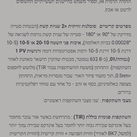
הדמיה תרמית IR, וספיר משמש בחיישנים תעשייתיים החשופים
לרטט או אבק.
מפרטים קריטיים
:
סובלנות זוויתית <2 שניות קשת
(הבטחת סטייה
מדויקת של 90° או 180° - סטייה של שנית קשת גורמת לשגיאה של
0.00028° בכיוון האלומה),
איכות פני השטח 20-10 או 10-5
(10-5
דרגת 10-5 דרגת 10-5 ורמת אסטרונומיות דומה
1 PV ורגישות
גבוהה/01)
, (ב-632.8 ננומטר, מבטיח שהקרן תישאר מאוזנת לאחר
השתקפות). התחתון (משטח ההשתקפות עבור TIR) מלוטש לחספוס
<0.5nm, תוך מזעור פיזור האור. עבור מנסרות מראות, התחתון
מצופה באלומיניום, כסף או זהב - כל אחד עם טווחי רפלקטיביות
ברורים.
מצבי השתקפות
: שני מצבי השתקפות ראשוניים:
השתקפות פנימית כוללת (TIR)
​​: מתרחשת כאשר אור עובר מחומר
בעל אינדקס שבירה גבוה יותר לחומר בעל אינדקס שבירה נמוך יותר
(למשל, BK7 לאוויר) וזווית הפגיעה > זווית קריטית (הזווית הקריטית