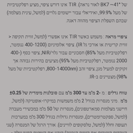
של BK7 ~41° לאור נראה). TIR אינו דורש ציפוי, מציע רפלקטיביות
של מעל 99.9%, ואידיאלי עבור יישומים גלויים (למשל, עינית מצלמה)
שבהם השפלת הציפוי מהווה דאגה.
ציפויי מראה
: משמש כאשר TIR אינו אפשרי (למשל, זווית תקיפה <
זווית קריטית או אורכי גל IR). ציפוי אלומיניום (400-1200 ננומטר,
רפלקטיביות מעל 85%) חסכוניים עבור גלוי/NIR; ציפוי כסף (400-
2000 ננומטר, רפלקטיביות מעל 95%) מציעים בהירות גבוהה אך
זקוקים למעיל מגן; ציפוי זהב (800-14000nm, רפלקטיביות של מעל
98%) מצטיינים ב-IR.
טווח גדלים
: מ
-2 מ'מ עד 300 מ'מ
עם
סובלנות מימדית של ±0.25
מ'מ
. מיני מנסרות בגודל 2 מ'מ משמשות במיקרו-אופטיקה (למשל,
חיישני מצלמות סמארטפונים), מנסרות של 50 מ'מ במכשירי מעבדה
(למשל, ספקטרומטרים), ומנסרות גדולות בגודל 300 מ'מ במערכות
תעופה וחלל (למשל, טלסקופים לוויינים). אורך הרגל של המנסרה (שני
הצדדים היוצרים את הזווית הנכונה) קובע את הצמצם הפנוי שלה -