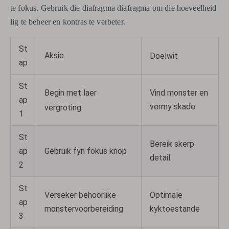
te fokus. Gebruik die diafragma diafragma om die hoeveelheid
lig te beheer en kontras te verbeter.
St
Aksie
Doelwit
ap
St
Begin met laer
Vind monster en
ap
vermy skade
vergroting
1
St
Bereik skerp
ap
Gebruik fyn fokus knop
detail
2
St
Verseker behoorlike
Optimale
ap
monstervoorbereiding
kyktoestande
3