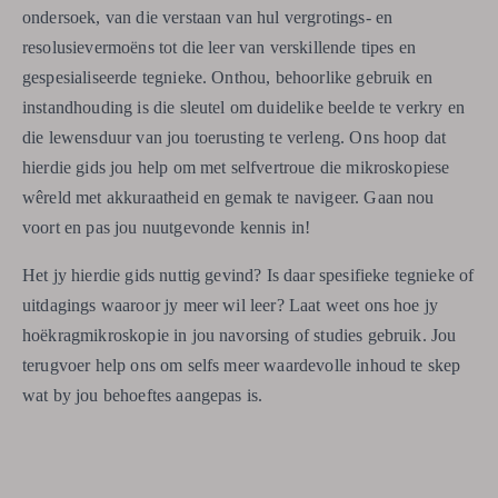
ondersoek, van die verstaan ​​van hul vergrotings- en
resolusievermoëns tot die leer van verskillende tipes en
gespesialiseerde tegnieke. Onthou, behoorlike gebruik en
instandhouding is die sleutel om duidelike beelde te verkry en
die lewensduur van jou toerusting te verleng. Ons hoop dat
hierdie gids jou help om met selfvertroue die mikroskopiese
wêreld met akkuraatheid en gemak te navigeer. Gaan nou
voort en pas jou nuutgevonde kennis in!
Het jy hierdie gids nuttig gevind? Is daar spesifieke tegnieke of
uitdagings waaroor jy meer wil leer? Laat weet ons hoe jy
hoëkragmikroskopie in jou navorsing of studies gebruik. Jou
terugvoer help ons om selfs meer waardevolle inhoud te skep
wat by jou behoeftes aangepas is.