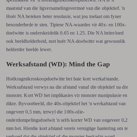
maatstaf van die ligversamelingsvermoë van die objektief. 'n
Hoër NA beteken beter resolusie, wat jou toelaat om fyner
besonderhede te sien. Tipiese NA-waardes vir 40x- en 100x-
doelwitte is onderskeidelik 0.65 en 1.25. Die NA beïnvloed
ook beeldhelderheid, met hoër NA-doelwitte wat gewoonlik
helderder beelde lewer.
Werksafstand (WD): Mind the Gap
Hoëkragmikroskoopdoelwitte het baie kort werkafstande.
Werksafstand verwys na die afstand vanaf die objektief na die
monster. Kort WD het implikasies vir monster manipulasie en
dikte. Byvoorbeeld, die 40x-objektief het 'n werkafstand van
ongeveer 0,5 mm, terwyl die 100x-olie-
onderdompelingsdoelwit 'n selfs korter WD van ongeveer 0,2
mm het. Hierdie kort afstand vereis versigtige hantering om te
verhoed dat die objektief of die monster beskadig word.