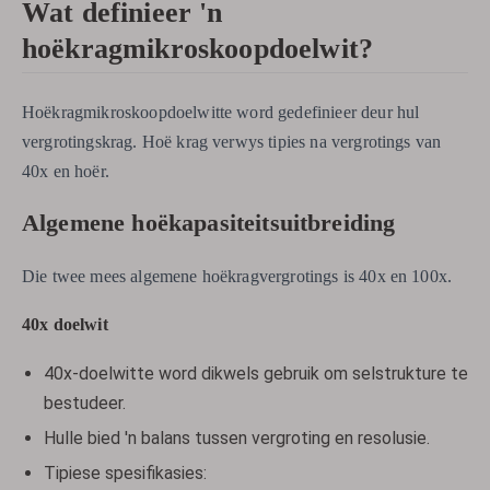
Wat definieer 'n
hoëkragmikroskoopdoelwit?
Hoëkragmikroskoopdoelwitte word gedefinieer deur hul
vergrotingskrag. Hoë krag verwys tipies na vergrotings van
40x en hoër.
Algemene hoëkapasiteitsuitbreiding
Die twee mees algemene hoëkragvergrotings is 40x en 100x.
40x doelwit
40x-doelwitte word dikwels gebruik om selstrukture te
bestudeer.
Hulle bied 'n balans tussen vergroting en resolusie.
Tipiese spesifikasies: