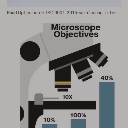
Band Optics bereik ISO 9001: 2015-sertifisering: 'n Testament vir kwaliteit en uitnemendheid