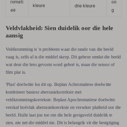
romati
oo
kleure
drie kleure
eë
g
Veldvlakheid: Sien duidelik oor die hele
aansig
Veldkromming is 'n probleem waar die rande van die beeld
vaag is, selfs al is die middel skerp. Dit gebeur omdat die beeld
wat deur die lens gevorm word geboë is, maar die sensor of
film plat is.
'Plan' doelwitte los dit op. Beplan Achromatiese doelwitte
kombineer basiese aberrasiekorreksie met
veldkrommingskorreksie. Beplan Apochromatiese doelwitte
verskaf hoëvlak aberrasiekorreksie en verseker platheid oor die
beeld. Hulle laat jou toe om die hele gesigsveld duidelik te
sien, nie net die middel nie. Dit is belangrik vir die besigtiging