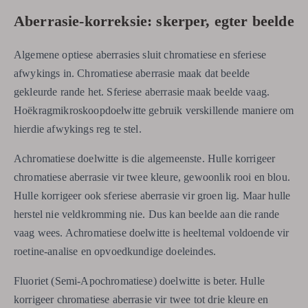
Aberrasie-korreksie: skerper, egter beelde
Algemene optiese aberrasies sluit chromatiese en sferiese
afwykings in. Chromatiese aberrasie maak dat beelde
gekleurde rande het. Sferiese aberrasie maak beelde vaag.
Hoëkragmikroskoopdoelwitte gebruik verskillende maniere om
hierdie afwykings reg te stel.
Achromatiese doelwitte is die algemeenste. Hulle korrigeer
chromatiese aberrasie vir twee kleure, gewoonlik rooi en blou.
Hulle korrigeer ook sferiese aberrasie vir groen lig. Maar hulle
herstel nie veldkromming nie. Dus kan beelde aan die rande
vaag wees. Achromatiese doelwitte is heeltemal voldoende vir
roetine-analise en opvoedkundige doeleindes.
Fluoriet (Semi-Apochromatiese) doelwitte is beter. Hulle
korrigeer chromatiese aberrasie vir twee tot drie kleure en