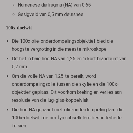
Numeriese diafragma (NA) van 0,65
Gesigveld van 0,5 mm deursnee
100x doelwit
Die 100x olie-onderdompelingsobjektief bied die
hoogste vergroting in die meeste mikroskope.
Dit het 'n baie hoë NA van 1,25 en 'n kort brandpunt van
0,2 mm.
Om die volle NA van 1.25 te bereik, word
onderdompelingsolie tussen die skyfie en die 100x-
objektief geplaas. Dit voorkom breking en verlies aan
resolusie van die lug-glas-koppelvlak.
Die hoë NA gepaard met olie-onderdompeling laat die
100x-doelwit toe om fyn subsellulêre besonderhede
te sien.