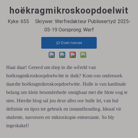
hoëkragmikroskoopdoelwit
Kyke:
655
Skrywer: Werfredakteur Publiseertyd: 2025-
05-19 Oorsprong:
Werf
Doen navrae
Haai daar! Gereed om diep in die wêreld van
hoëkragmikroskoopdoelwitte te duik? Kom ons ondersoek
daardie hoëkragmikroskoopdoelwitte. Hulle is van kardinale
belang om klein besonderhede onsigbaar met die blote oog te
sien. Hierdie blog sal jou deur alles oor hulle lei, van hul
definisie en tipes tot gebruik en instandhouding. Ideaal vir
studente, navorsers en mikroskopie-entoesiaste. So bly
ingeskakel!