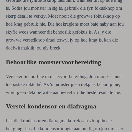
Gebruik die fynfokusknop uitsluitlik wanneer dit op hoë krag
is. Sodra jou monster in sig is, gebruik die fyn fokusknop om
skerp detail te verkry. Moet nooit die growwe fokusknop op
hoë krag gebruik nie. Die hoëkraglens moet baie naby aan jou
skyfie wees wanneer dit behoorlik gefokus is. As jy die
growwe verstelknop draai terwyl jy op hoë krag is, kan die
doelwit maklik jou gly breek.
Behoorlike monstervoorbereiding
Verseker behoorlike monstervoorbereiding. Jou monster moet
toepaslike dikte hê. As 'n monster geen dekglas benodig nie,
word geen dekdoelwitte aanbeveel vir die beste resultate nie.
Verstel kondensor en diafragma
Pas die kondensor en diafragma korrek aan vir optimale
beligting. Pas die kondensorhoogte aan om lig op jou monster