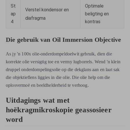
St
Optimale
Verstel kondensor en
ap
beligting en
diafragma
4
kontras
Die gebruik van Oil Immersion Objective
As jy 'n 100x olie-onderdompeldoelwit gebruik, dien die
korrekte olie versigtig toe en vermy lugborrels. Wend 'n klein
druppel onderdompelingsolie op die dekglans aan en laat sak
die objektieflens liggies in die olie. Die olie help om die
oplosvermoë en beeldhelderheid te verhoog.
Uitdagings wat met
hoëkragmikroskopie geassosieer
word