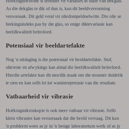
Hoëkragdoelwitte is sensitief vir variasies in dikte van dekglas.
As die dekglas te dik of dun is, kan dit beeldvervorming
veroorsaak. Dit geld veral vir oliedompeldoelwitte. Die olie se
brekingsindeks pas by die glas, so enige diktevariasie kan
beeldkwaliteit beïnvloed.
Potensiaal vir beeldartefakte
Nog 'n uitdaging is die potensiaal vir beeldartefakte. Stof,
oliereste en afwykings kan almal die beeldkwaliteit beïnvloed.
Hierdie artefakte kan dit moeilik maak om die monster duidelik
te sien en kan selfs lei tot waninterpretasie van die resultate.
Vatbaarheid vir vibrasie
Hoëkragmikroskopie is ook meer vatbaar vir vibrasie. Selfs
klein vibrasies kan veroorsaak dat die beeld vervaag. Dit kan
'n probleem wees as jy in 'n besige laboratorium werk of as jy