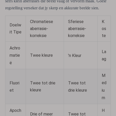
selfs klein aberrasies die beeld vaag of vervorm maak. Goeie
regstelling verseker dat jy skerp en akkurate beelde sien.
Chromatiese
Sferiese
K
Doelw
aberrasie-
aberrasie-
os
it Tipe
korreksie
korreksie
te
Achro
La
Twee kleure
matie
'n Kleur
ag
ë
M
ed
Fluori
Twee tot
Twee tot drie
kleure
iu
et
drie kleure
m
Apoch
H
Twee tot
Drie of meer