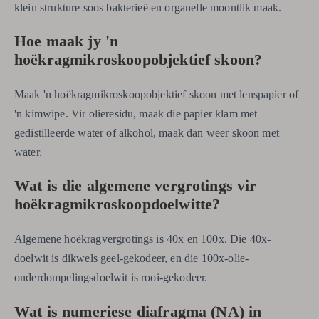
klein strukture soos bakterieë en organelle moontlik maak.
Hoe maak jy 'n
hoëkragmikroskoopobjektief skoon?
Maak 'n hoëkragmikroskoopobjektief skoon met lenspapier of
'n kimwipe. Vir olieresidu, maak die papier klam met
gedistilleerde water of alkohol, maak dan weer skoon met
water.
Wat is die algemene vergrotings vir
hoëkragmikroskoopdoelwitte?
Algemene hoëkragvergrotings is 40x en 100x. Die 40x-
doelwit is dikwels geel-gekodeer, en die 100x-olie-
onderdompelingsdoelwit is rooi-gekodeer.
Wat is numeriese diafragma (NA) in