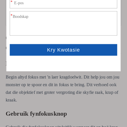
Fluoresensi
Hoë ligtransmissie,
Fluoresensi
spesiale
emikroskopi
e
bedekkings
e
Gebruik jou hoëkragmikroskoop
doeltreffend: beste praktyke
Begin met laer vergroting
Begin altyd fokus met 'n laer kragdoelwit. Dit help jou om jou
monster op te spoor en dit in fokus te bring. Dit verhoed ook
dat die objektief met groter vergroting die skyfie raak, krap of
kraak.
Gebruik fynfokusknop