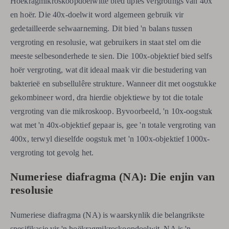
Hoëkragmikroskoopdoelwitte bied tipies vergrotings van 40x
en hoër. Die 40x-doelwit word algemeen gebruik vir
gedetailleerde selwaarneming. Dit bied 'n balans tussen
vergroting en resolusie, wat gebruikers in staat stel om die
meeste selbesonderhede te sien. Die 100x-objektief bied selfs
hoër vergroting, wat dit ideaal maak vir die bestudering van
bakterieë en subsellulêre strukture. Wanneer dit met oogstukke
gekombineer word, dra hierdie objektiewe by tot die totale
vergroting van die mikroskoop. Byvoorbeeld, 'n 10x-oogstuk
wat met 'n 40x-objektief gepaar is, gee 'n totale vergroting van
400x, terwyl dieselfde oogstuk met 'n 100x-objektief 1000x-
vergroting tot gevolg het.
Numeriese diafragma (NA): Die enjin van
resolusie
Numeriese diafragma (NA) is waarskynlik die belangrikste
spesifikasie vir 'n hoëkragmikroskoopdoelwit. NA is 'n