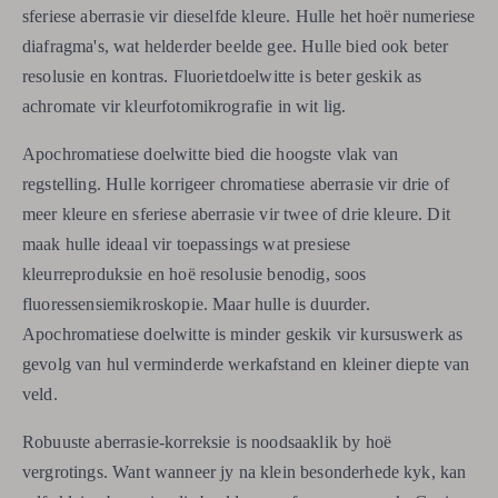
sferiese aberrasie vir dieselfde kleure. Hulle het hoër numeriese
diafragma's, wat helderder beelde gee. Hulle bied ook beter
resolusie en kontras. Fluorietdoelwitte is beter geskik as
achromate vir kleurfotomikrografie in wit lig.
Apochromatiese doelwitte bied die hoogste vlak van
regstelling. Hulle korrigeer chromatiese aberrasie vir drie of
meer kleure en sferiese aberrasie vir twee of drie kleure. Dit
maak hulle ideaal vir toepassings wat presiese
kleurreproduksie en hoë resolusie benodig, soos
fluoressensiemikroskopie. Maar hulle is duurder.
Apochromatiese doelwitte is minder geskik vir kursuswerk as
gevolg van hul verminderde werkafstand en kleiner diepte van
veld.
Robuuste aberrasie-korreksie is noodsaaklik by hoë
vergrotings. Want wanneer jy na klein besonderhede kyk, kan