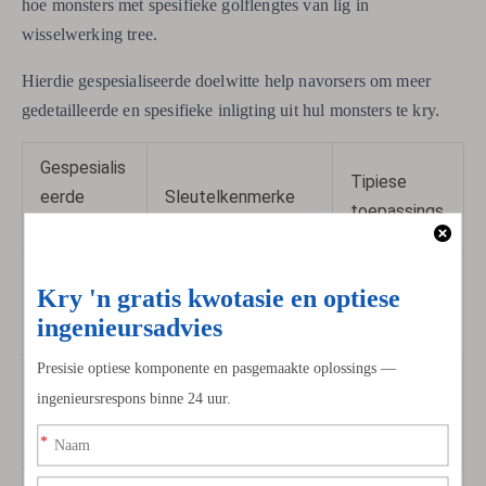
hoe monsters met spesifieke golflengtes van lig in
wisselwerking tree.
Hierdie gespesialiseerde doelwitte help navorsers om meer
gedetailleerde en spesifieke inligting uit hul monsters te kry.
Gespesialis
Tipiese
eerde
Sleutelkenmerke
toepassings
doelwit
Skakel
Kontrasfas
Deursigtige
faseverskille om na
monsters
e
kontras
Waarneming
Skep pseudo-3D-
van
DIC
effek
gradiënte