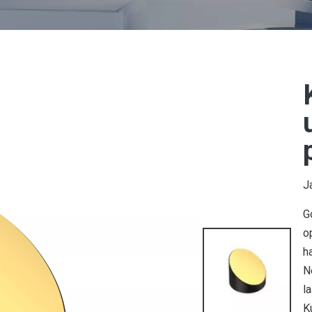
J
G
o
ha
N
l
K