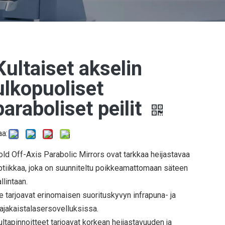
Kultapäällysteiset peilit
Kultaiset akselin
ulkopuoliset
paraboliset peilit
aa:
old Off-Axis Parabolic Mirrors ovat tarkkaa heijastavaa
ptiikkaa, joka on suunniteltu poikkeamattomaan säteen
Elliptiset peilit
llintaan.
e tarjoavat erinomaisen suorituskyvyn infrapuna- ja
aajakaistalasersovelluksissa.
ultapinnoitteet tarjoavat korkean heijastavuuden ja