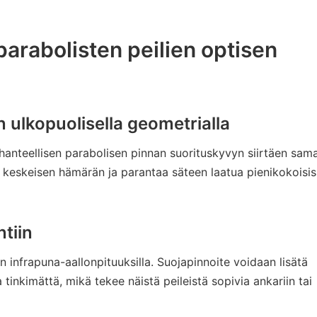
parabolisten peilien optisen
 ulkopuolisella geometrialla
 ihanteellisen parabolisen pinnan suorituskyvyn siirtäen sama
i keskeisen hämärän ja parantaa säteen laatua pienikokoisi
tiin
n infrapuna-aallonpituuksilla. Suojapinnoite voidaan lisätä
inkimättä, mikä tekee näistä peileistä sopivia ankariin tai