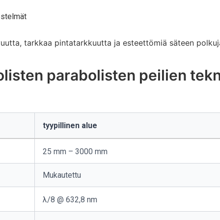
jestelmät
uutta, tarkkaa pintatarkkuutta ja esteettömiä säteen polkuj
listen parabolisten peilien tekn
tyypillinen alue
25 mm – 3000 mm
Mukautettu
λ/8 @ 632,8 nm