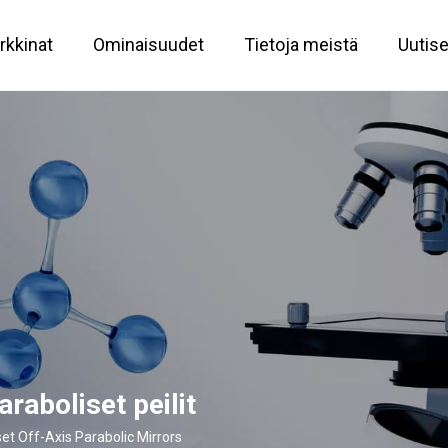
rkkinat
Ominaisuudet
Tietoja meistä
Uutis
Mukautettu optinen palvelu
Suurikokoinen 151 megapikselin objektiivi
Tärkeimmät metrologiset ratkaisut
araboliset peilit
set Off-Axis Parabolic Mirrors