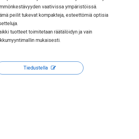
ämmönkestävyyden vaativissa ympäristöissä.
ämä peilit tukevat kompakteja, esteettömiä optisia
setteluja.
aikki tuotteet toimitetaan räätälöidyn ja vain
ukkumyyntimallin mukaisesti.
YAG-laserpeiliitti
Tiedustella