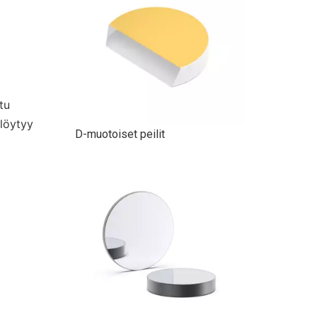
tu
 löytyy
HR Laajakaistapeilit