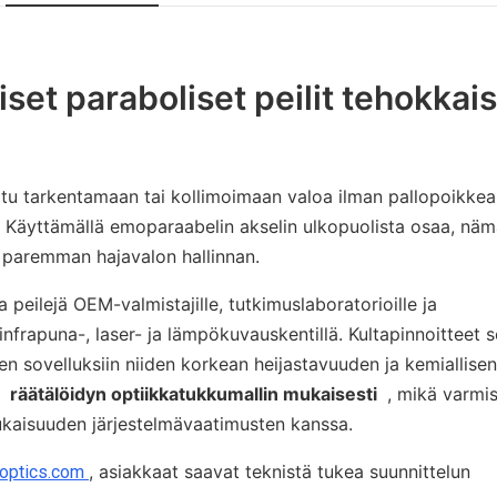
iset paraboliset peilit tehokkais
teltu tarkentamaan tai kollimoimaan valoa ilman pallopoikk
 Käyttämällä emoparaabelin akselin ulkopuolista osaa, nämä
a paremman hajavalon hallinnan.
peilejä OEM-valmistajille, tutkimuslaboratorioille ja
 infrapuna-, laser- ja lämpökuvauskentillä. Kultapinnoitteet 
sien sovelluksiin niiden korkean heijastavuuden ja kemiallisen
an
räätälöidyn optiikkatukkumallin mukaisesti
, mikä varmi
ukaisuuden järjestelmävaatimusten kanssa.
, asiakkaat saavat teknistä tukea suunnittelun
optics.com