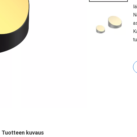
l
N
a
K
t
Tuotteen kuvaus