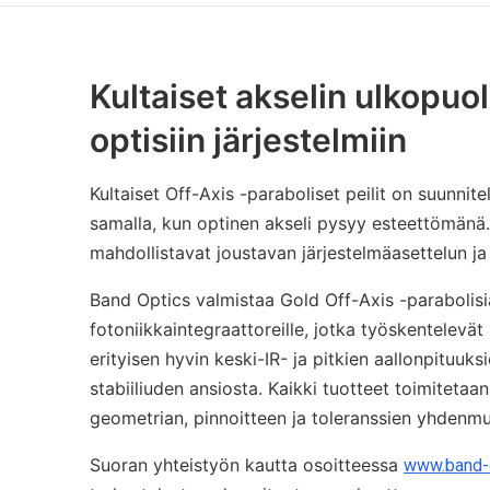
Kultaiset akselin ulkopuol
optisiin järjestelmiin
Kultaiset Off-Axis -paraboliset peilit on suunni
samalla, kun optinen akseli pysyy esteettömänä.
mahdollistavat joustavan järjestelmäasettelun j
Band Optics valmistaa Gold Off-Axis -parabolisia 
fotoniikkaintegraattoreille, jotka työskentelevät
erityisen hyvin keski-IR- ja pitkien aallonpituuk
stabiiliuden ansiosta. Kaikki tuotteet toimiteta
geometrian, pinnoitteen ja toleranssien yhdenm
Suoran yhteistyön kautta osoitteessa
www.band-