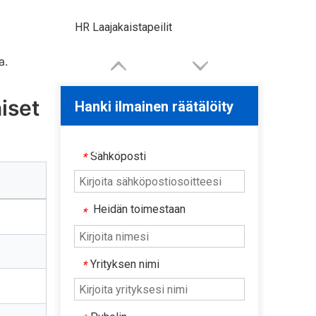
Alumiinipinnoitetut peilit
a.
iset
Hanki ilmainen räätälöity
tarjous
Sähköposti
*
Heidän toimestaan
*
Yrityksen nimi
*