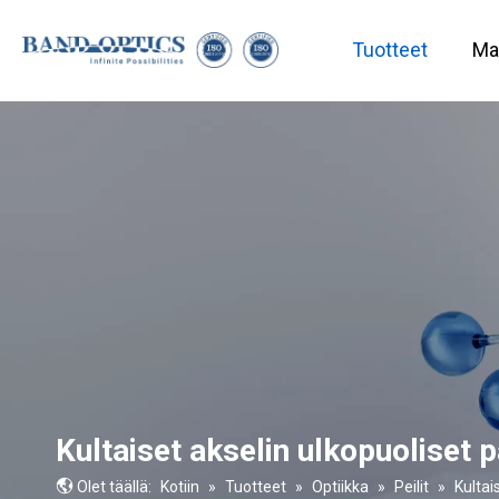
Tuotteet
Ma
Lääketiede ja biotekniikka
Kultaiset akselin ulkopuoliset p
Olet täällä:
Kotiin
»
Tuotteet
»
Optiikka
»
Peilit
»
Kultai