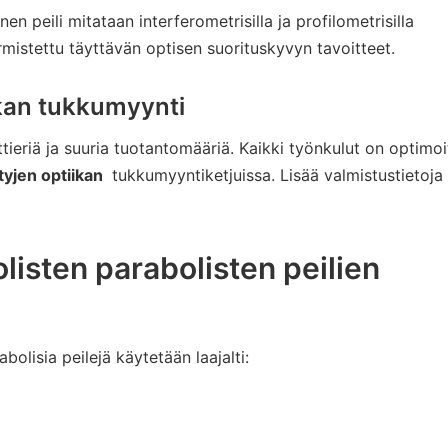
n peili mitataan interferometrisilla ja profilometrisilla
rmistettu täyttävän optisen suorituskyvyn tavoitteet.
ikan tukkumyynti
tieriä ja suuria tuotantomääriä. Kaikki työnkulut on optimoi
ityjen optiikan
tukkumyyntiketjuissa. Lisää valmistustietoja
listen parabolisten peilien
bolisia peilejä käytetään laajalti: