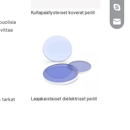
+86 159
Laajakaistaiset dielektriset peilit
puolisia
sales@n
vittaa
D-muotoiset peilit
a tarkat