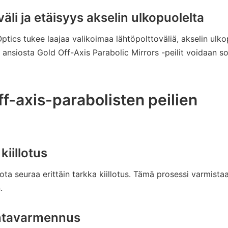
i ja etäisyys akselin ulkopuolelta
tics tukee laajaa valikoimaa lähtöpolttoväliä, akselin ulko
ansiosta Gold Off-Axis Parabolic Mirrors -peilit voidaan so
ff-axis-parabolisten peilien
kiillotus
ota seuraa erittäin tarkka kiillotus. Tämä prosessi varmista
.
intavarmennus