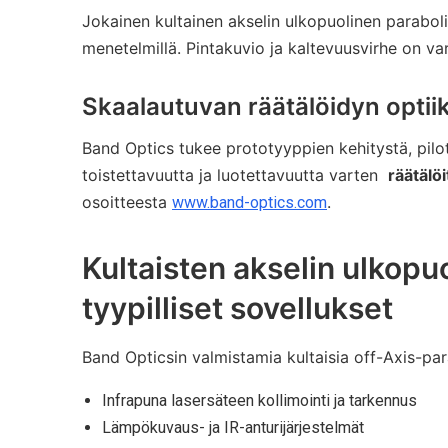
Jokainen kultainen akselin ulkopuolinen paraboline
menetelmillä. Pintakuvio ja kaltevuusvirhe on va
Skaalautuvan räätälöidyn opti
Band Optics tukee prototyyppien kehitystä, pilot
toistettavuutta ja luotettavuutta varten
räätälö
osoitteesta
.
www.band-optics.com
Kultaisten akselin ulkopuo
tyypilliset sovellukset
Band Opticsin valmistamia kultaisia ​​off-Axis-para
Infrapuna lasersäteen kollimointi ja tarkennus
Lämpökuvaus- ja IR-anturijärjestelmät