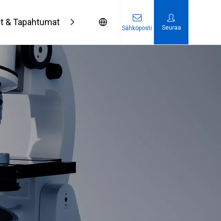
et & Tapahtumat
Ota yhteyttä
Seuraa
Sähköposti
Koverat peilit reiällä