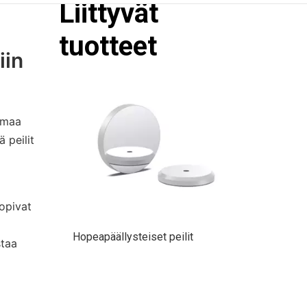
Liittyvät
Hopeapäällysteiset peilit
tuotteet
iin
eamaa
 peilit
sopivat
HR Laser Line -peilit
staa