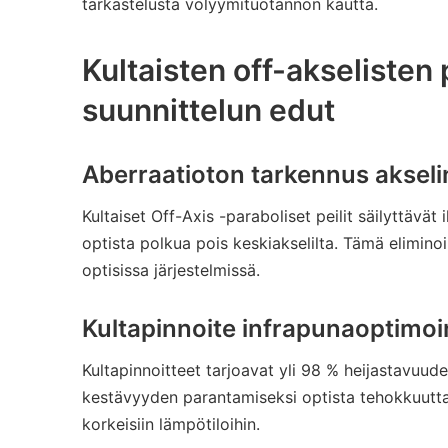
tarkastelusta volyymituotannon kautta.
Kultaisten off-akselisten 
suunnittelun edut
Aberraatioton tarkennus akselin
Kultaiset Off-Axis -paraboliset peilit säilyttävät
optista polkua pois keskiakselilta. Tämä elimino
optisissa järjestelmissä.
Kultapinnoite infrapunaoptimoin
Kultapinnoitteet tarjoavat yli 98 % heijastavuude
kestävyyden parantamiseksi optista tehokkuutta t
korkeisiin lämpötiloihin.