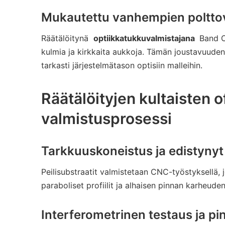
Mukautettu vanhempien polttoväl
Räätälöitynä
optiikkatukkuvalmistajana
Band Op
kulmia ja kirkkaita aukkoja. Tämän joustavuuden 
tarkasti järjestelmätason optisiin malleihin.
Räätälöityjen kultaisten o
valmistusprosessi
Tarkkuuskoneistus ja edistynyt 
Peilisubstraatit valmistetaan CNC-työstyksellä, j
paraboliset profiilit ja alhaisen pinnan karheuden
Interferometrinen testaus ja p