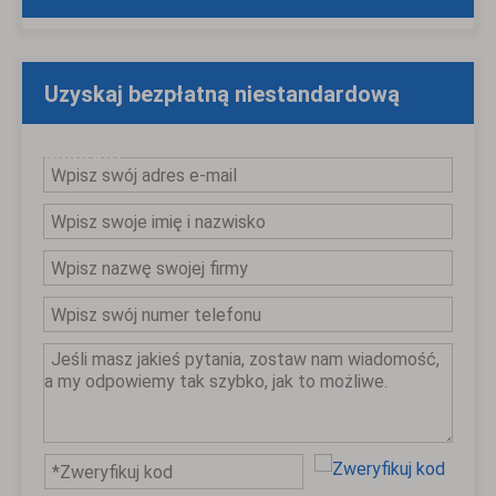
Uzyskaj bezpłatną niestandardową
wycenę