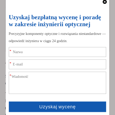
powierzchni
Chropowatość
Rg<0,5 nm
Krążyna
ETV <0,008 mm
Powłoka AR jednostronnie/obie
Powłoka
strony (R<0,1%)
Aplikacje
Soczewki cylindryczne są szeroko stosowane w różnych
dziedzinach:
Technologia laserowa
: idealna do kształtowania wiązki
laserowej, drukowania laserowego i laserowej obróbki
materiałów.
Oprzyrządowanie optyczne
: stosowane w sprzęcie