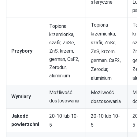
sferyczne
Lu
pa
Topiona
T
Topiona
krzemionka,
kr
krzemionka,
szafir, ZnSe,
sz
szafir, ZnSe,
Przybory
ZnS, krzem,
ZnS, krzem,
Zn
german, CaF2,
german, CaF2,
g
Zerodur,
Zerodur,
Ze
aluminium
aluminium
a
Możliwość
M
Możliwość
Wymiary
dostosowania
dostosowania
d
20-10 lub 10-
20-10 lub 10-
20
Jakość
powierzchni
5
5
5