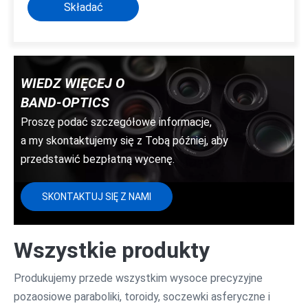
Składać
WIEDZ WIĘCEJ O
BAND-OPTICS
Proszę podać szczegółowe informacje,
a my skontaktujemy się z Tobą później, aby
przedstawić bezpłatną wycenę.
SKONTAKTUJ SIĘ Z NAMI
Wszystkie produkty
Produkujemy przede wszystkim wysoce precyzyjne
pozaosiowe paraboliki, toroidy, soczewki asferyczne i