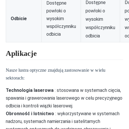
Dostępne
D
Dostępne
powłoki o
p
powłoki o
Odbicie
wysokim
wysokim
w
współczynniku
współczynniku
w
odbicia
odbicia
od
Aplikacje
Nasze lustra optyczne znajdują zastosowanie w wielu
sektorach:
Technologia laserowa
: stosowana w systemach cięcia,
spawania i grawerowania laserowego w celu precyzyjnego
odbicia i kontroli wiązki laserowej.
Obronność i lotnictwo
: wykorzystywane w systemach
nadzoru, systemach namierzania i satelitarnych