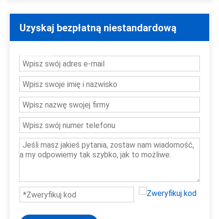
Uzyskaj bezpłatną niestandardową
wycenę