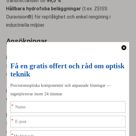
transmittansen till
99,5 %
.
Hållbara hydrofoba beläggningar
(t.ex. ZEISS
Duravision®) för reptålighet och enkel rengöring i
industriella miljöer.
Ansökningar
Bildsystem
I
maskinseendekameror
och
fotograferingsobjektiv
ger plano konvexa linser skarp bildbildning genom att
fokusera ljuset på sensorer. Deras låga distorsion gör dem
idealiska för metrologiapplikationer som kräver
dimensionell noggrannhet.
Bearbetning av lasermaterial
Dessa linser är kritiska i
laserskärning
och
svetsningssystem
, där de fokuserar strålar med hög