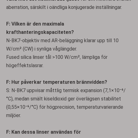
aberration, särskilt i oändliga konjugerade inställningar.
F: Vilken är den maximala
krafthanteringskapaciteten?
N-BK7-objektiv med AR-beläggning klarar upp till 10
W/cm² (CW) i synliga våglängder.
Fused silica linser tål >100 W/cm², lämpliga för
högeffektslasrar.
F: Hur påverkar temperaturen brännvidden?
S: N-BK7 uppvisar måttlig termisk expansion (7,1×10⁻⁶/
°C), medan smält kiseldioxid ger överlägsen stabilitet
Plano-konkava linser
Menisklinser
(0,55×10⁻⁶/°C) för högprecision, temperaturvarierande
miljöer.
F: Kan dessa linser användas för