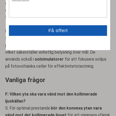
effekt till små fläckstorlekar (μm-skala) för att uppnå
exakt materialablation. Den plana ytans orientering mot
laserkällan minimerar energiförlusten.
Belysningsteknik
I
projektorer
och
fiberoptiska kopplingar
kollimerar
plano konvexa linser ljus från lysdioder eller fiberutgångar,
vilket säkerställer enhetlig belysning över mål. De
används också i
solsimulatorer
för att fokusera solljus
på fotovoltaiska celler för effektivitetstestning.
Vanliga frågor
F: Vilken yta ska vara vänd mot den kollimerade
ljuskällan?
S: För optimal prestanda
bör den konvexa ytan vara
vänd mot det kollimerade ljuset
för att minimera sfärisk