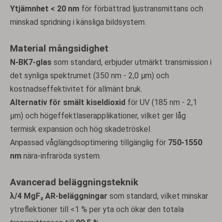
Ytjämnhet < 20 nm
för förbättrad ljustransmittans och
minskad spridning i känsliga bildsystem.
Material mångsidighet
N-BK7-glas
som standard, erbjuder utmärkt transmission i
det synliga spektrumet (350 nm - 2,0 μm) och
kostnadseffektivitet för allmänt bruk.
Alternativ för smält kiseldioxid
för UV (185 nm - 2,1
μm) och högeffektlaserapplikationer, vilket ger låg
termisk expansion och hög skadetröskel.
Anpassad våglängdsoptimering tillgänglig för
750-1550
nm
nära-infraröda system.
Avancerad beläggningsteknik
λ/4 MgF₂ AR-beläggningar
som standard, vilket minskar
ytreflektioner till <1 % per yta och ökar den totala