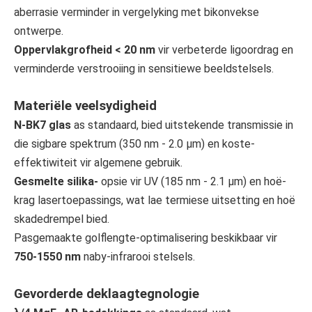
aberrasie verminder in vergelyking met bikonvekse
ontwerpe.
Oppervlakgrofheid < 20 nm
vir verbeterde ligoordrag en
verminderde verstrooiing in sensitiewe beeldstelsels.
Materiële veelsydigheid
N-BK7 glas
as standaard, bied uitstekende transmissie in
die sigbare spektrum (350 nm - 2.0 μm) en koste-
effektiwiteit vir algemene gebruik.
Gesmelte silika-
opsie vir UV (185 nm - 2.1 μm) en hoë-
krag lasertoepassings, wat lae termiese uitsetting en hoë
skadedrempel bied.
Pasgemaakte golflengte-optimalisering beskikbaar vir
750-1550 nm
naby-infrarooi stelsels.
Gevorderde deklaagtegnologie