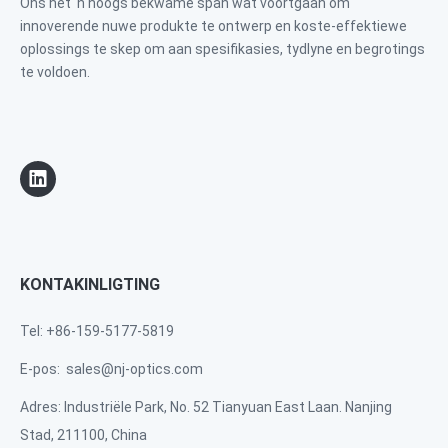
Ons het 'n hoogs bekwame span wat voortgaan om
innoverende nuwe produkte te ontwerp en koste-effektiewe
oplossings te skep om aan spesifikasies, tydlyne en begrotings
te voldoen.
KONTAKINLIGTING
Tel: +86-159-5177-5819
E-pos:
sales@nj-optics.com
Adres: Industriële Park, No. 52 Tianyuan East Laan. Nanjing
Stad, 211100, China