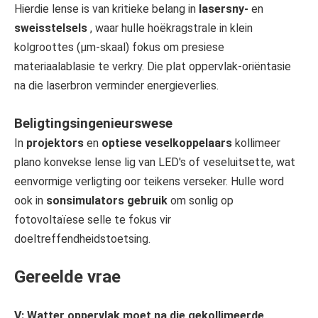
Hierdie lense is van kritieke belang in
lasersny-
en
sweisstelsels
, waar hulle hoëkragstrale in klein
kolgroottes (μm-skaal) fokus om presiese
materiaalablasie te verkry. Die plat oppervlak-oriëntasie
na die laserbron verminder energieverlies.
Beligtingsingenieurswese
In
projektors
en
optiese veselkoppelaars
kollimeer
plano konvekse lense lig van LED's of veseluitsette, wat
eenvormige verligting oor teikens verseker. Hulle word
ook in
sonsimulators gebruik
om sonlig op
fotovoltaïese selle te fokus vir
doeltreffendheidstoetsing.
Gereelde vrae
V: Watter oppervlak moet na die gekollimeerde