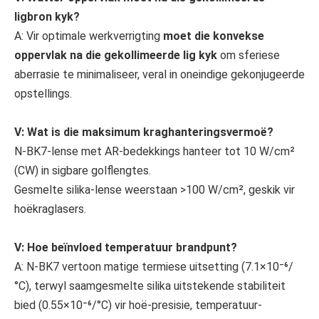
ligbron kyk?
A: Vir optimale werkverrigting
moet die konvekse
oppervlak na die gekollimeerde lig kyk
om sferiese
aberrasie te minimaliseer, veral in oneindige gekonjugeerde
opstellings.
V: Wat is die maksimum kraghanteringsvermoë?
N-BK7-lense met AR-bedekkings hanteer tot 10 W/cm²
(CW) in sigbare golflengtes.
Gesmelte silika-lense weerstaan ​​>100 W/cm², geskik vir
hoëkraglasers.
V: Hoe beïnvloed temperatuur brandpunt?
A: N-BK7 vertoon matige termiese uitsetting (7.1×10⁻⁶/
°C), terwyl saamgesmelte silika uitstekende stabiliteit
Plano-konkawe lense
Lensmeniskus
bied (0.55×10⁻⁶/°C) vir hoë-presisie, temperatuur-