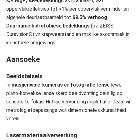
λ/4 MgF₂ AR-bedekkings
as standaard, wat
oppervlakrefleksies tot <1% per oppervlak verminder en
algehele deurlaatbaarheid tot
99.5% verhoog
.
Duursame hidrofobiese bedekkings
(bv. ZEISS
Duravision®) vir krapweerstand en maklike skoonmaak in
industriële omgewings.
Aansoeke
Beeldstelsels
In
masjienvisie-kameras
en
fotografie-lense
lewer
plano-konvekse lense skerp beeldvorming deur lig op
sensors te fokus. Hul lae vervorming maak hulle ideaal vir
metrologietoepassings wat dimensionele akkuraatheid
vereis.
Lasermateriaalverwerking