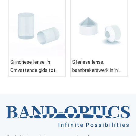
Silindriese lense: 'n
Sferiese lense:
Omvattende gids tot
baanbrekerswerk in 'n
ontwerp, toepassings en
nuwe era in optika
seleksie