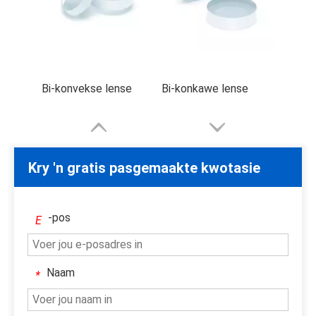
Aksikone
Achromatiese lens
Kry 'n gratis pasgemaakte kwotasie
-pos
E
Naam
*