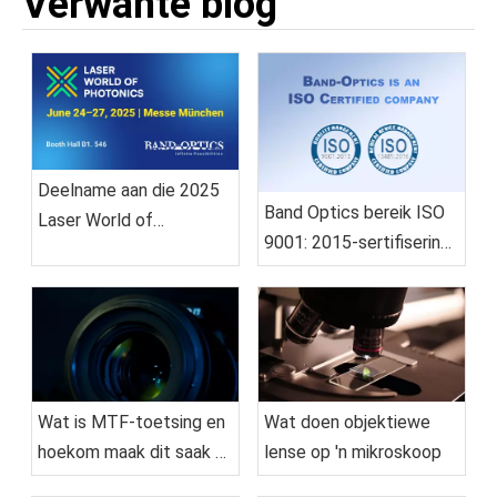
Verwante blog
Deelname aan die 2025
Band Optics bereik ISO
Laser World of
9001: 2015-sertifisering:
Photonics München
'n Testament vir
kwaliteit en
uitnemendheid
Wat is MTF-toetsing en
Wat doen objektiewe
hoekom maak dit saak vir
lense op 'n mikroskoop
kameralense