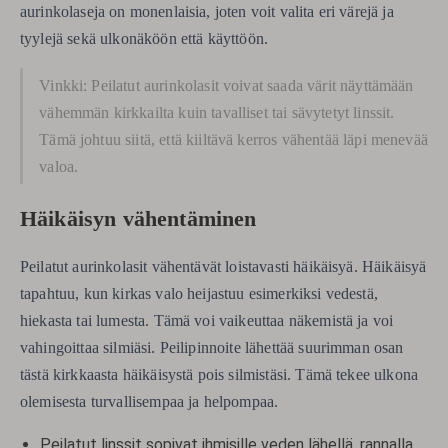
aurinkolaseja on monenlaisia, joten voit valita eri värejä ja
tyylejä sekä ulkonäköön että käyttöön.
Vinkki: Peilatut aurinkolasit voivat saada värit näyttämään
vähemmän kirkkailta kuin tavalliset tai sävytetyt linssit.
Tämä johtuu siitä, että kiiltävä kerros vähentää läpi menevää
valoa.
Häikäisyn vähentäminen
Peilatut aurinkolasit vähentävät loistavasti häikäisyä. Häikäisyä
tapahtuu, kun kirkas valo heijastuu esimerkiksi vedestä,
hiekasta tai lumesta. Tämä voi vaikeuttaa näkemistä ja voi
vahingoittaa silmiäsi. Peilipinnoite lähettää suurimman osan
tästä kirkkaasta häikäisystä pois silmistäsi. Tämä tekee ulkona
olemisesta turvallisempaa ja helpompaa.
Peilatut linssit sopivat ihmisille veden lähellä, rannalla