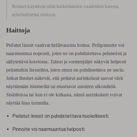
Ihmiset käyttävät niitä kaikenlaisten vaatteiden kanssa,
urheilullisesta rentoon.
Haittoja
Peilatut linssit vaativat hellävaraista hoitoa. Peilipinnoite voi
naarmuuntua nopeasti, joten ne on puhdistettava pehmeästi ja
säilytettävä kotelossa. Tahrat ja sormenjäljet ​​näkyvät helposti
peilattuihin linsseihin, joten sinun on puhdistettava ne usein.
Jotkut ihmiset näkevät, että peilatut aurinkolasit saavat värit
näyttämään himmeiltä tai muuttavat asioiden ulkonäköä.
Sisätiloissa tai kun ei ole kirkasta, nämä aurinkolasit voivat
näyttää liian tummilta.
Peilatut linssit on puhdistettava huolellisesti.
Pinnoite voi naarmuuntua helposti.