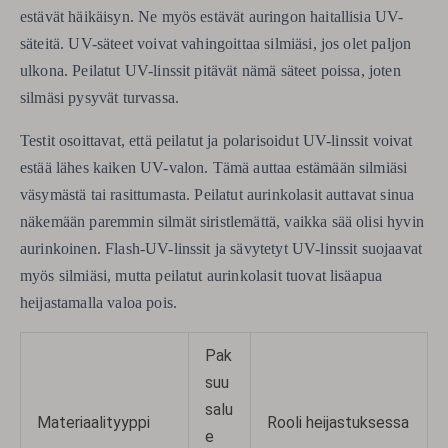
estävät häikäisyn. Ne myös estävät auringon haitallisia UV-
säteitä. UV-säteet voivat vahingoittaa silmiäsi, jos olet paljon
ulkona. Peilatut UV-linssit pitävät nämä säteet poissa, joten
silmäsi pysyvät turvassa.
Testit osoittavat, että peilatut ja polarisoidut UV-linssit voivat
estää lähes kaiken UV-valon. Tämä auttaa estämään silmiäsi
väsymästä tai rasittumasta. Peilatut aurinkolasit auttavat sinua
näkemään paremmin silmät siristlemättä, vaikka sää olisi hyvin
aurinkoinen. Flash-UV-linssit ja sävytetyt UV-linssit suojaavat
myös silmiäsi, mutta peilatut aurinkolasit tuovat lisäapua
heijastamalla valoa pois.
Pak
suu
salu
Materiaalityyppi
Rooli heijastuksessa
e