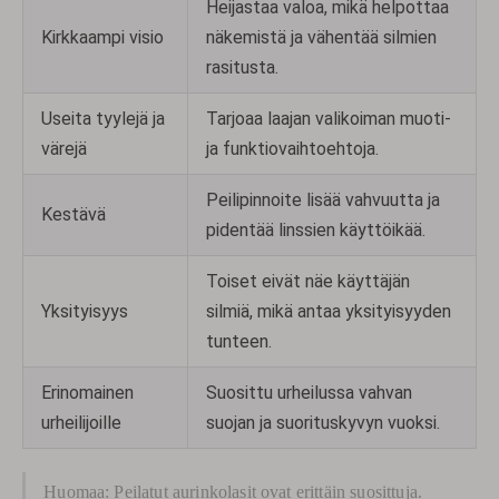
Heijastaa valoa, mikä helpottaa
Kirkkaampi visio
näkemistä ja vähentää silmien
rasitusta.
Useita tyylejä ja
Tarjoaa laajan valikoiman muoti-
värejä
ja funktiovaihtoehtoja.
Peilipinnoite lisää vahvuutta ja
Kestävä
pidentää linssien käyttöikää.
Toiset eivät näe käyttäjän
Yksityisyys
silmiä, mikä antaa yksityisyyden
tunteen.
Erinomainen
Suosittu urheilussa vahvan
urheilijoille
suojan ja suorituskyvyn vuoksi.
Huomaa: Peilatut aurinkolasit ovat erittäin suosittuja.