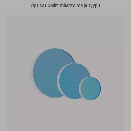
Optiset peilit: määritelmä ja tyypit