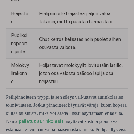
Heijastu
Peilipinnoite heijastaa paljon valoa
s
takaisin, mutta päästää hieman läpi.
Puoliksi
Ohut kerros heijastaa noin puolet siihen
hopeoit
osuvasta valosta.
u pinta
Molekyy
Heijastavat molekyylit levitetään lasille,
lirakenn
joten osa valosta pääsee läpi ja osa
e
heijastuu.
Peilipinnoitteen tyyppi ja sen sileys vaikuttavat aurinkolasien
toimivuuteen. Jotkut pinnoitteet käyttävät värejä, kuten hopeaa,
kultaa tai sinistä, mikä voi saada linssit näyttämään erilaisilta.
peilatut aurinkolasit
Nämä
näyttävät siistiltä ja auttavat
estämään enemmän valoa pääsemästä silmiisi. Peilipäällysteisiä