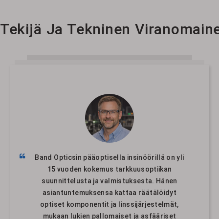
Tekijä Ja Tekninen Viranomain
YAG-laserpeiliitti
Elliptiset peilit
Band Opticsin pääoptisella insinöörillä on yli
15 vuoden kokemus tarkkuusoptiikan
suunnittelusta ja valmistuksesta. Hänen
asiantuntemuksensa kattaa räätälöidyt
optiset komponentit ja linssijärjestelmät,
mukaan lukien pallomaiset ja asfääriset