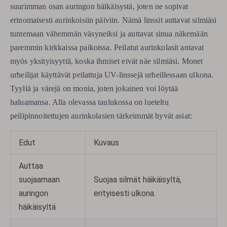
suurimman osan auringon häikäisystä, joten ne sopivat
erinomaisesti aurinkoisiin päiviin. Nämä linssit auttavat silmiäsi
tuntemaan vähemmän väsyneiksi ja auttavat sinua näkemään
paremmin kirkkaissa paikoissa. Peilatut aurinkolasit antavat
myös yksityisyyttä, koska ihmiset eivät näe silmiäsi. Monet
urheilijat käyttävät peilattuja UV-linssejä urheillessaan ulkona.
Tyyliä ja värejä on monia, joten jokainen voi löytää
haluamansa. Alla olevassa taulukossa on lueteltu
peilipinnoitettujen aurinkolasien tärkeimmät hyvät asiat:
Edut
Kuvaus
Auttaa
suojaamaan
Suojaa silmät häikäisyltä,
auringon
erityisesti ulkona.
häikäisyltä