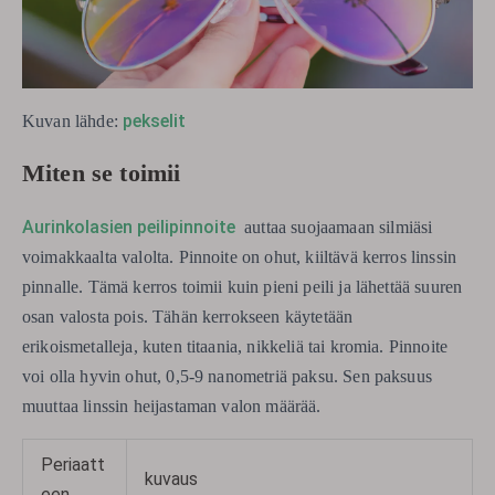
pekselit
Kuvan lähde:
Miten se toimii
Aurinkolasien peilipinnoite
auttaa suojaamaan silmiäsi
voimakkaalta valolta. Pinnoite on ohut, kiiltävä kerros linssin
pinnalle. Tämä kerros toimii kuin pieni peili ja lähettää suuren
osan valosta pois. Tähän kerrokseen käytetään
erikoismetalleja, kuten titaania, nikkeliä tai kromia. Pinnoite
voi olla hyvin ohut, 0,5-9 nanometriä paksu. Sen paksuus
muuttaa linssin heijastaman valon määrää.
Periaatt
kuvaus
een