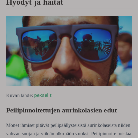
Hyödyt ja haitat
pekselit
Kuvan lähde:
Peilipinnoitettujen aurinkolasien edut
Monet ihmiset pitävät peilipäällysteisistä aurinkolaseista niiden
vahvan suojan ja viileän ulkonäön vuoksi. Peilipinnoite poistaa