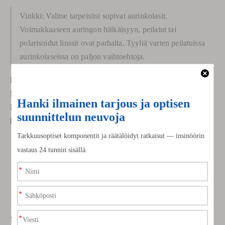
Vinkki: Valitse tarpeisiisi sopivat aurinkolasit.
Voimakkaaseen auringon häikäisyyn, peilatut tai
polarisoidut linssit ovat parhaita. Tyyliä varten peilatuissa
aurinkolaseissa on paljon vaihtoehtoja.
Peilipäällysteiset aurinkolasit heijastavat valoa pois silmistäsi.
Ne auttavat estämään häikäisyn ja pitämään silmäsi turvassa.
Kun valitset aurinkolaseja, huomioi UV-suoja. Varmista, että
kehykset ovat vahvoja. Tarkista, onko linsseissä peilipinnoite.
Puhdista aurinkolasit haalealla vedellä. Kuivaa ne
mikrokuituliinalla.
Optometristit sanovat, että peilipinnoite ei tarkoita,
että linssit ovat polarisoituneita.
Usein kysytyt kysymykset