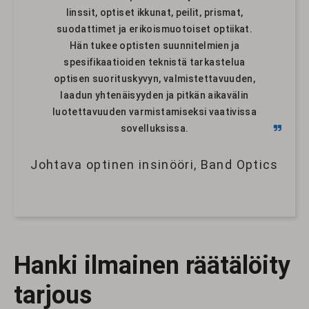
linssit, optiset ikkunat, peilit, prismat,
HR Laajakaistapeilit
Koverat peilit reiällä
suodattimet ja erikoismuotoiset optiikat.
Hän tukee optisten suunnitelmien ja
spesifikaatioiden teknistä tarkastelua
optisen suorituskyvyn, valmistettavuuden,
laadun yhtenäisyyden ja pitkän aikavälin
luotettavuuden varmistamiseksi vaativissa
sovelluksissa.
Johtava optinen insinööri, Band Optics
Hanki ilmainen räätälöity
tarjous