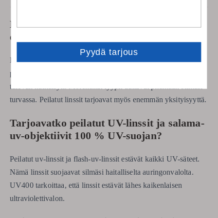
Mikä tekee peilatuista aurinkolaseista
eron polarisoiduista linsseistä?
Peilatut aurinkolasit heijastavat valoa pois linssin
Polarisoidut linssit
pinnasta.
estävät litteistä esineistä
tulevan häikäisyn. Molemmat tyypit auttavat pitämään silmäsi
turvassa. Peilatut linssit tarjoavat myös enemmän yksityisyyttä.
Tarjoavatko peilatut UV-linssit ja salama-
uv-objektiivit 100 % UV-suojan?
Peilatut uv-linssit ja flash-uv-linssit estävät kaikki UV-säteet.
Nämä linssit suojaavat silmäsi haitalliselta auringonvalolta.
UV400 tarkoittaa, että linssit estävät lähes kaikenlaisen
ultraviolettivalon.