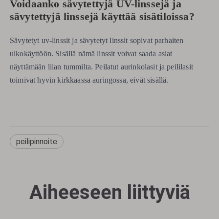
Voidaanko sävytettyjä UV-linssejä ja
sävytettyjä linssejä käyttää sisätiloissa?
Sävytetyt uv-linssit ja sävytetyt linssit sopivat parhaiten
ulkokäyttöön. Sisällä nämä linssit voivat saada asiat
näyttämään liian tummilta. Peilatut aurinkolasit ja peililasit
toimivat hyvin kirkkaassa auringossa, eivät sisällä.
peilipinnoite
Aiheeseen liittyviä