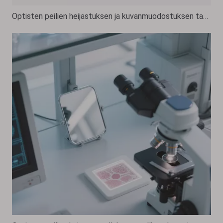
Optisten peilien heijastuksen ja kuvanmuodostuksen takana oleva tiede