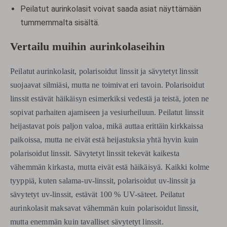
Peilatut aurinkolasit voivat saada asiat näyttämään
tummemmalta sisältä.
Vertailu muihin aurinkolaseihin
Peilatut aurinkolasit, polarisoidut linssit ja sävytetyt linssit
suojaavat silmiäsi, mutta ne toimivat eri tavoin. Polarisoidut
linssit estävät häikäisyn esimerkiksi vedestä ja teistä, joten ne
sopivat parhaiten ajamiseen ja vesiurheiluun. Peilatut linssit
heijastavat pois paljon valoa, mikä auttaa erittäin kirkkaissa
paikoissa, mutta ne eivät estä heijastuksia yhtä hyvin kuin
polarisoidut linssit. Sävytetyt linssit tekevät kaikesta
vähemmän kirkasta, mutta eivät estä häikäisyä. Kaikki kolme
tyyppiä, kuten salama-uv-linssit, polarisoidut uv-linssit ja
sävytetyt uv-linssit, estävät 100 % UV-säteet. Peilatut
aurinkolasit maksavat vähemmän kuin polarisoidut linssit,
mutta enemmän kuin tavalliset sävytetyt linssit.