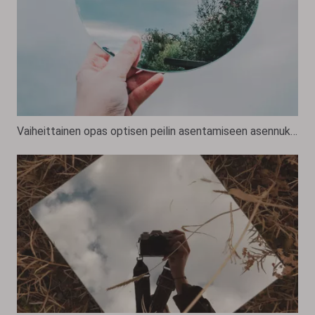
Vaiheittainen opas optisen peilin asentamiseen asennukseen