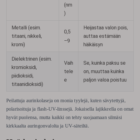
(nm
)
Metalli (esim.
Heijastaa valon pois,
0,5
titaani, nikkeli,
auttaa estämään
–9
kromi)
häikäisyn
Dielektrinen (esim.
Vaih
Se, kuinka paksu se
kromioksidi,
tele
on, muuttaa kuinka
piidioksidi,
e
paljon valoa poistuu
titaanidioksidi)
Peilattuja aurinkolaseja on monia tyylejä, kuten sävytettyjä,
polarisoituja ja flash-UV-linssejä. Jokaisella lajikkeella on omat
hyvät puolensa, mutta kaikki on tehty suojaamaan silmäsi
kirkkaalta auringonvalolta ja UV-säteiltä.