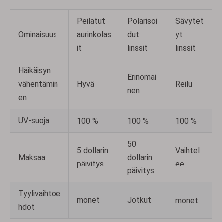
Peilatut
Polarisoi
Sävytet
Ominaisuus
aurinkolas
dut
yt
it
linssit
linssit
Häikäisyn
Erinomai
vähentämin
Hyvä
Reilu
nen
en
UV-suoja
100 %
100 %
100 %
50
5 dollarin
Vaihtel
Maksaa
dollarin
päivitys
ee
päivitys
Tyylivaihtoe
monet
Jotkut
monet
hdot