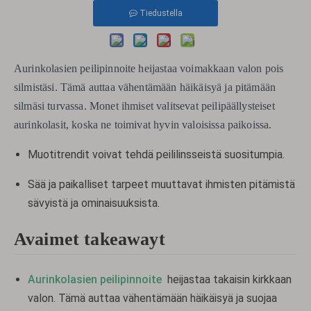
Tiedustella
Aurinkolasien peilipinnoite heijastaa voimakkaan valon pois
silmistäsi. Tämä auttaa vähentämään häikäisyä ja pitämään
silmäsi turvassa. Monet ihmiset valitsevat peilipäällysteiset
aurinkolasit, koska ne toimivat hyvin valoisissa paikoissa.
Muotitrendit voivat tehdä peililinsseistä suositumpia.
Sää ja paikalliset tarpeet muuttavat ihmisten pitämistä
sävyistä ja ominaisuuksista.
Avaimet takeawayt
Aurinkolasien peilipinnoite
heijastaa takaisin kirkkaan
valon. Tämä auttaa vähentämään häikäisyä ja suojaa