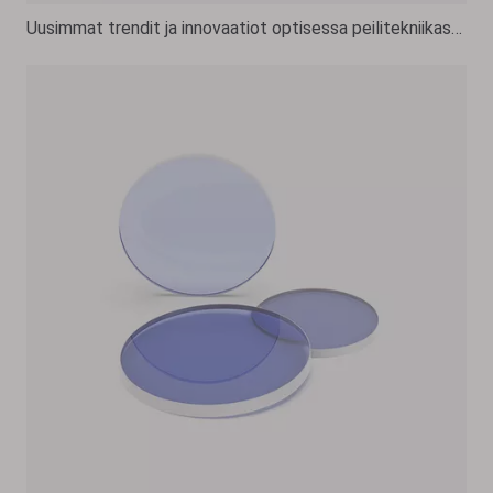
Uusimmat trendit ja innovaatiot optisessa peilitekniikassa vuonna 2025