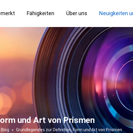
emerkt
Fähigkeiten
Über uns
Neuigkeiten u
Maßgeschneiderter optischer Service
Großformatiges 151-MP-Objektiv
Bi-telezentrische Objektive
Wichtige Messlösungen
Verteidigung und Luft-
 Form und Art von Prismen
Blog
»
Grundlegendes zur Definition, Form und Art von Prismen