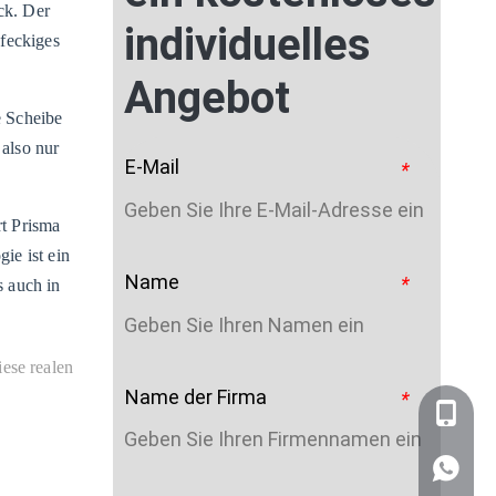
ck. Der
individuelles
nfeckiges
Angebot
e Scheibe
also nur
E-Mail
*
rt Prisma
ie ist ein
Name
*
s auch in
iese realen
Name der Firma
*
+86-159
WhatsA