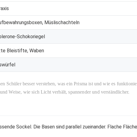
raxis
ufbewahrungsboxen, Müslischachteln
blerone-Schokoriegel
te Bleistifte, Waben
iswürfel
n Schüler besser verstehen, was ein Prisma ist und wie es funktionie
d Weise, wie sich Licht verhält, spannender und verständlicher.
ssende Sockel. Die Basen sind parallel zueinander. Flache Fläch