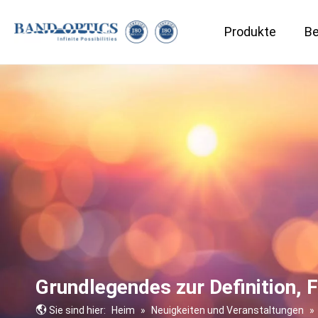
Produkte
B
Optische Komponenten
Medizin- und Biotechnologie
Grundlegendes zur Definition,
Sie sind hier:
Heim
»
Neuigkeiten und Veranstaltungen
»