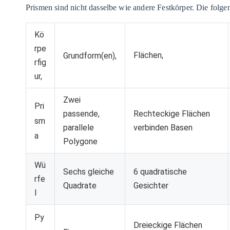
Prismen sind nicht dasselbe wie andere Festkörper. Die folg
Kö
rpe
Flächen,
Grundform(en),
rfig
ur,
Zwei
Pri
passende,
Rechteckige Flächen
sm
parallele
verbinden Basen
a
Polygone
Wü
Sechs gleiche
6 quadratische
rfe
Quadrate
Gesichter
l
Py
Dreieckige Flächen