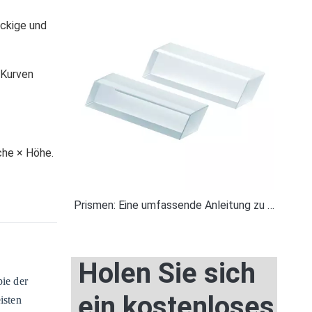
eckige und
 Kurven
che × Höhe.
Prismen: Eine umfassende Anleitung zu den optischen Prismen von Band Optics
Holen Sie sich
pie der
ein kostenloses
isten