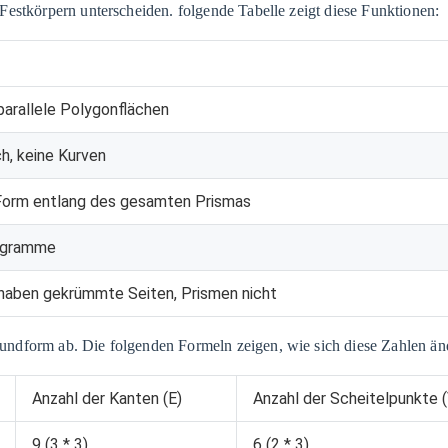
Festkörpern unterscheiden. folgende Tabelle zeigt diese Funktionen:
 parallele Polygonflächen
ch, keine Kurven
Form entlang des gesamten Prismas
logramme
 haben gekrümmte Seiten, Prismen nicht
ndform ab. Die folgenden Formeln zeigen, wie sich diese Zahlen än
Anzahl der Kanten (E)
Anzahl der Scheitelpunkte (
9 (3 * 3)
6 (2 * 3)