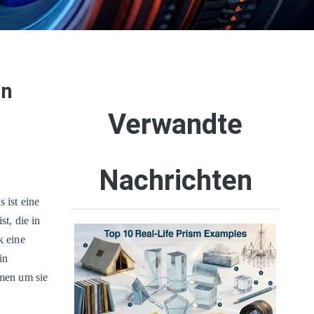
en
Verwandte
Nachrichten
 ist eine
t, die in
k eine
in
rmen um sie