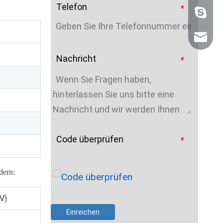
Telefon
*
+86 159
sales@n
Nachricht
*
Code überprüfen
*
dern:
V)
Einreichen